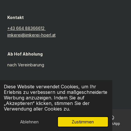
Kontakt
+43 664 88366612
imkerei@imkerei-hoerl.at
Ab Hof Abholung
nach Vereinbarung
Impressum
Diese Website verwendet Cookies, um Ihr
Erlebnis zu verbessern und maßgeschneiderte
AGB
Werbung anzuzeigen. Indem Sie auf
Datenschutzerklärung
„Akzeptieren“ klicken, stimmen Sie der
Verwendung aller Cookies zu.
Ablehnen
Zustimmen
E-Mail
Telefon
Karte
WhatsApp