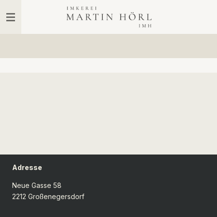
Zum
Hauptinhalt
springen
Adresse
Neue Gasse 58
2212 Großenegersdorf